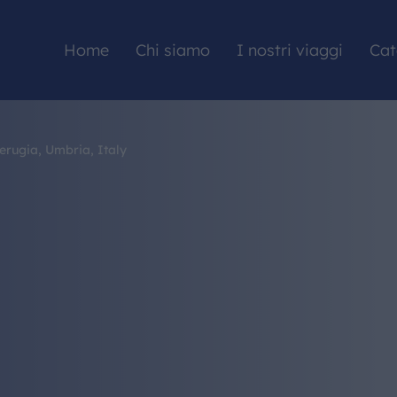
Home
Chi siamo
I nostri viaggi
Cat
erugia, Umbria, Italy
HOME
CHI SIAMO
I NOSTRI VIAGGI
CATALOGHI