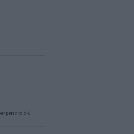
o
per persona a €