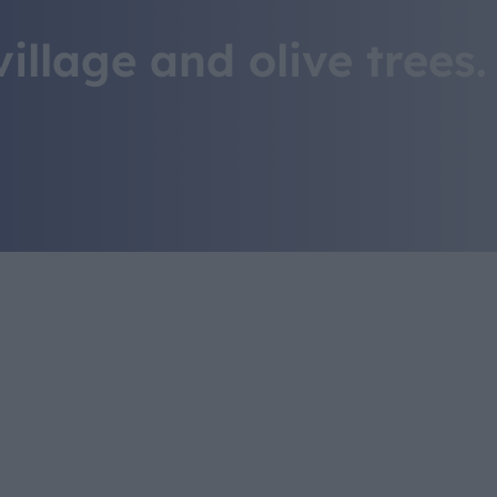
IL MONDO GITAN
illage and olive trees.
CONTATTI