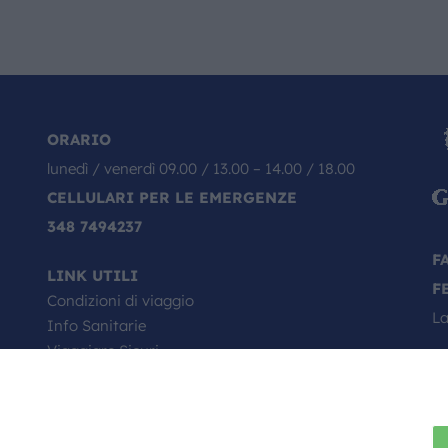
ORARIO
lunedì / venerdì 09.00 / 13.00 – 14.00 / 18.00
CELLULARI PER LE EMERGENZE
348 7494237
F
LINK UTILI
F
Condizioni di viaggio
La
Info Sanitarie
Viaggiare Sicuri
Passaporto, come si richiede
Minori in viaggio
Il Tuo Viaggio Inizia da Qui