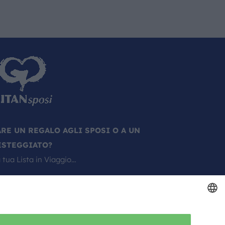
ARE UN REGALO AGLI SPOSI O A UN
ESTEGGIATO?
 tua Lista in Viaggio…
ITALIAN