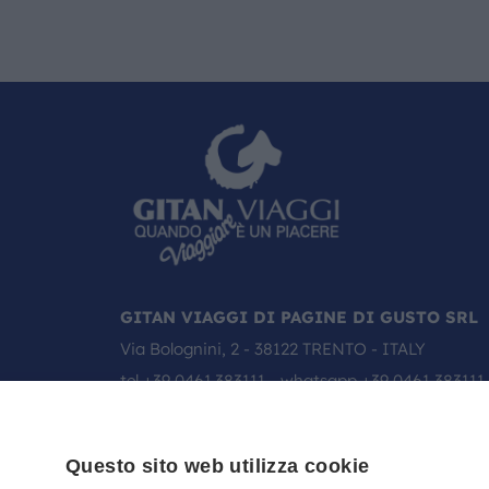
GITAN VIAGGI DI PAGINE DI GUSTO SRL
Via Bolognini, 2 - 38122 TRENTO - ITALY
tel
+39 0461.383111
- whatsapp
+39 0461 383111
email:
info@gitanviaggi.it
Questo sito web utilizza cookie