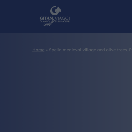
Home
»
Spello medieval village and olive trees. P