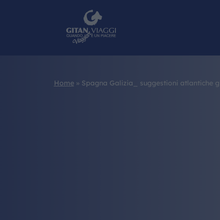
Home
»
Spagna Galizia_ suggestioni atlantiche g