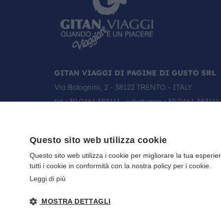
GITAN VIAGGI DI PAGINE DI GUSTO SRL
Via Bolognini, 2 - 38122 TRENTO - ITALY
tel
+39 0461.383111
- whatsapp
+39 0461 383111
email:
info@gitanviaggi.it
Questo sito web utilizza cookie
Questo sito web utilizza i cookie per migliorare la tua esperie
tutti i cookie in conformità con la nostra policy per i cookie.
Leggi di più
MOSTRA DETTAGLI
Gitan viaggi
NOTE LEGALI
-
PRIVACY
- DIRETTIVA UE 2015/