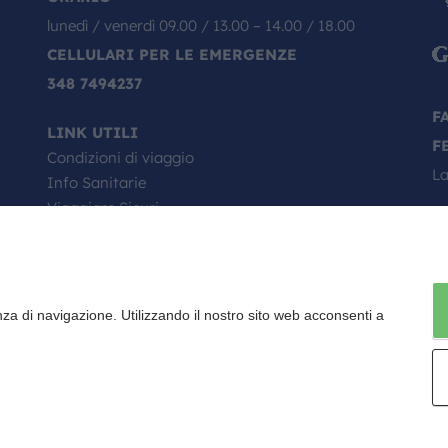
lunedì / venerdì 09.00 / 13.00 – 14.00 / 18.00
CELLULARI PER LE EMERGENZE
348 7494237
F
LINK UTILI
F
Condizioni di viaggio
La
Info Sanitarie
Viaggiare Sicuri
Passaporto, come si richiede
Minori in viaggio
Il Tuo Viaggio Inizia da Qui
Faq
nza di navigazione. Utilizzando il nostro sito web acconsenti a
Contratto di viaggio
Fondo vacanze felici
2032 P.I. E C.F. 01922670227 - CAPITALE SOCIALE I.V. 10.000 EURO