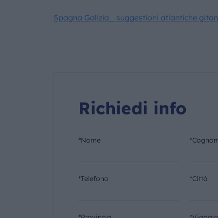
Spagna Galizia_ suggestioni atlantiche gita
Richiedi info
*Nome
*Cogno
*Telefono
*Città
*Provincia
*Viaggi