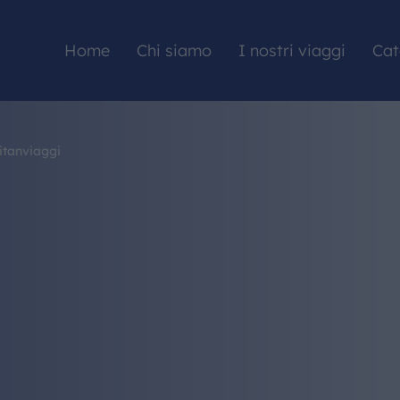
Home
Chi siamo
I nostri viaggi
Cat
itanviaggi
HOME
CHI SIAMO
I NOSTRI VIAGGI
CATALOGHI