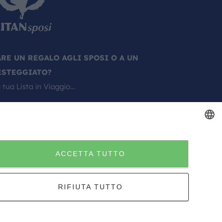
ARE UN REGALO AGLI SPOSI O A UN
ESTEGGIATO?
 tua Lista in Viaggio…
ITALIAN
ACCETTA TUTTO
ITALIAN
RIFIUTA TUTTO
Sito creato da
Etinet