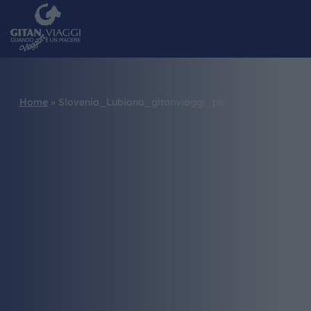
Home
»
Slovenia_Lubiana_gitanviaggi_pb
HOME
CHI SIAMO
I NOSTRI VIAGGI
CATALOGHI
IL MONDO GITAN
CONTATTI