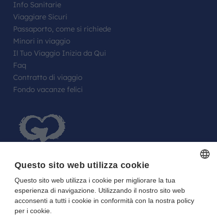
Info Sanitarie
Viaggiare Sicuri
Passaporto, come si richiede
Minori in viaggio
Il Tuo Viaggio Inizia da Qui
Faq
Contratto di viaggio
Fondo vacanze felici
Questo sito web utilizza cookie
Questo sito web utilizza i cookie per migliorare la tua
ITALIAN
FARE UN REGALO AGLI SPOSI O A UN
esperienza di navigazione. Utilizzando il nostro sito web
ITALIAN
FESTEGGIATO?
acconsenti a tutti i cookie in conformità con la nostra policy
per i cookie.
La tua Lista in Viaggio…