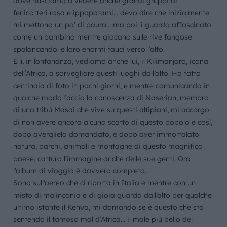
dove riusciamo a vedere anche grandi gruppi di
fenicotteri rosa e ippopotami… devo dire che inizialmente
mi mettono un po’ di paura… ma poi li guardo affascinato
come un bambino mentre giocano sulle rive fangose
spalancando le loro enormi fauci verso l’alto.
E lì, in lontananza, vediamo anche lui, il Kilimanjaro, icona
dell’Africa, a sorvegliare questi luoghi dall’alto. Ho fatto
centinaia di foto in pochi giorni, e mentre comunicando in
qualche modo faccio la conoscenza di Naserian, membro
di una tribù Masai che vive su questi altipiani, mi accorgo
di non avere ancora alcuno scatto di questo popolo e così,
dopo averglielo domandato, e dopo aver immortalato
natura, parchi, animali e montagne di questo magnifico
paese, catturo l’immagine anche delle sue genti. Ora
l’album di viaggio è davvero completo.
Sono sull’aereo che ci riporta in Italia e mentre con un
misto di malinconia e di gioia guardo dall’alto per qualche
ultimo istante il Kenya, mi domando se è questo che sto
sentendo il famoso mal d’Africa… il male più bello del