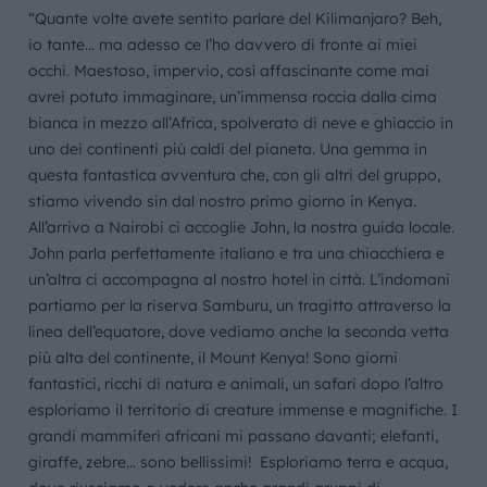
“Quante volte avete sentito parlare del Kilimanjaro? Beh,
io tante… ma adesso ce l’ho davvero di fronte ai miei
occhi. Maestoso, impervio, così affascinante come mai
avrei potuto immaginare, un’immensa roccia dalla cima
bianca in mezzo all’Africa, spolverato di neve e ghiaccio in
uno dei continenti più caldi del pianeta. Una gemma in
questa fantastica avventura che, con gli altri del gruppo,
stiamo vivendo sin dal nostro primo giorno in Kenya.
All’arrivo a Nairobi ci accoglie John, la nostra guida locale.
John parla perfettamente italiano e tra una chiacchiera e
un’altra ci accompagna al nostro hotel in città. L’indomani
partiamo per la riserva Samburu, un tragitto attraverso la
linea dell’equatore, dove vediamo anche la seconda vetta
più alta del continente, il Mount Kenya! Sono giorni
fantastici, ricchi di natura e animali, un safari dopo l’altro
esploriamo il territorio di creature immense e magnifiche. I
grandi mammiferi africani mi passano davanti; elefanti,
giraffe, zebre… sono bellissimi! Esploriamo terra e acqua,