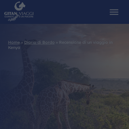
Home
»
Diario di Bordo
»
Recensione di un viaggio in
Kenya
HOME
CHI SIAMO
I NOSTRI VIAGGI
CATALOGHI
IL MONDO GITAN
CONTATTI