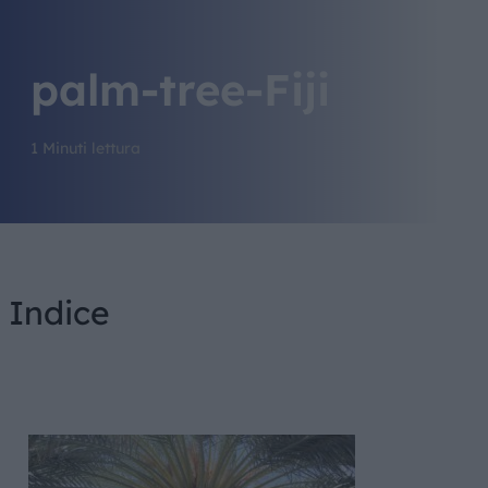
palm-tree-Fiji
1 Minuti lettura
Indice