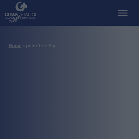
Home
»
palm-tree-Fiji
HOME
CHI SIAMO
I NOSTRI VIAGGI
CATALOGHI
IL MONDO GITAN
CONTATTI