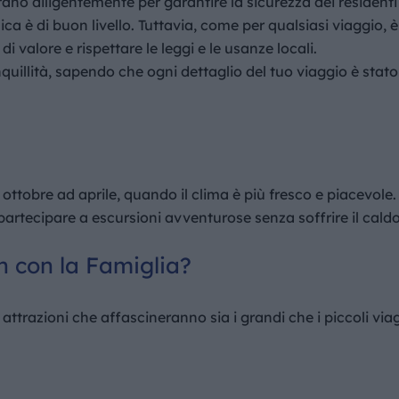
rano diligentemente per garantire la sicurezza dei residenti e
ica è di buon livello. Tuttavia, come per qualsiasi viaggio,
i valore e rispettare le leggi e le usanze locali.
uillità, sapendo che ogni dettaglio del tuo viaggio è stato
 ottobre ad aprile, quando il clima è più fresco e piacevol
e partecipare a escursioni avventurose senza soffrire il caldo
 con la Famiglia?
trazioni che affascineranno sia i grandi che i piccoli viag