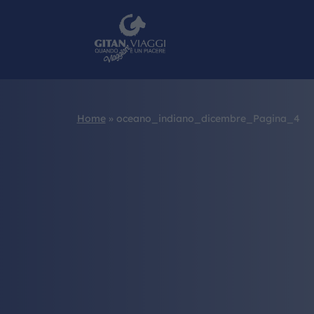
Home
»
oceano_indiano_dicembre_Pagina_4