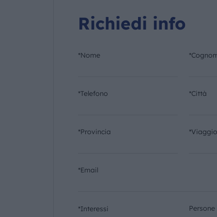
Richiedi info
*Nome
*Cogno
*Telefono
*Città
*Provincia
*Viaggi
*Email
Persone
*Interessi