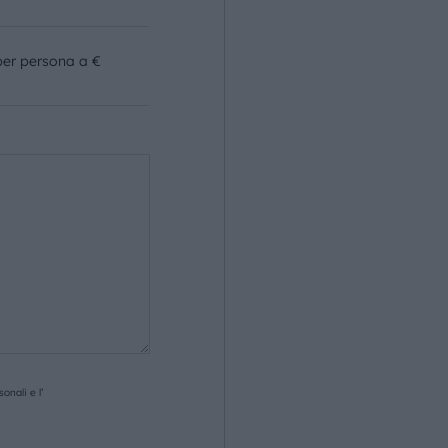
per persona a €
onali e l’