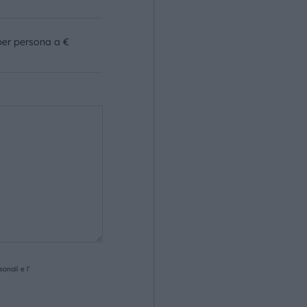
per persona a €
onali e l’