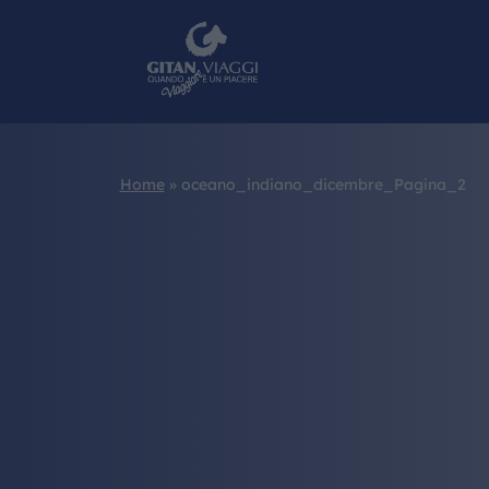
Home
»
oceano_indiano_dicembre_Pagina_2