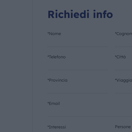
Richiedi info
*Nome
*Cogno
*Telefono
*Città
*Provincia
*Viaggi
*Email
Persone
*Interessi