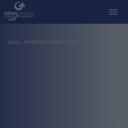
Home
»
MAURITIUS 2105706_1920
HOME
CHI SIAMO
I NOSTRI VIAGGI
CATALOGHI
IL MONDO GITAN
CONTATTI