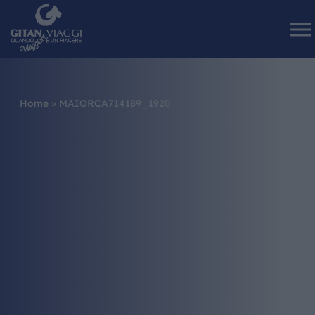
Home
»
MAIORCA714189_1920
HOME
CHI SIAMO
I NOSTRI VIAGGI
CATALOGHI
IL MONDO GITAN
CONTATTI