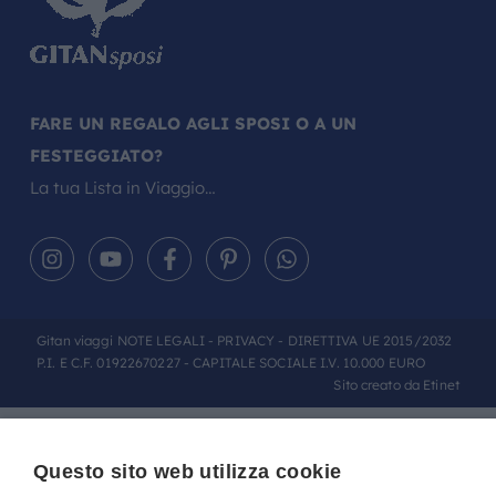
FARE UN REGALO AGLI SPOSI O A UN
FESTEGGIATO?
La tua Lista in Viaggio…
Gitan viaggi
NOTE LEGALI
-
PRIVACY
- DIRETTIVA UE 2015/2032
P.I. E C.F. 01922670227 - CAPITALE SOCIALE I.V. 10.000 EURO
Sito creato da
Etinet
Questo sito web utilizza cookie