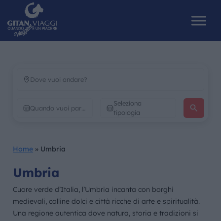
HOME
Seleziona
CHI SIAMO
tipologia
I NOSTRI VIAGGI
Home
»
Umbria
CATALOGHI
Umbria
IL MONDO GITAN
Cuore verde d’Italia, l’Umbria incanta con borghi
medievali, colline dolci e città ricche di arte e spiritualità.
CONTATTI
Una regione autentica dove natura, storia e tradizioni si