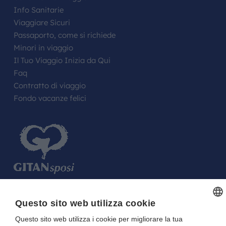
Info Sanitarie
Viaggiare Sicuri
Passaporto, come si richiede
Minori in viaggio
Il Tuo Viaggio Inizia da Qui
Faq
Contratto di viaggio
Fondo vacanze felici
FARE UN REGALO AGLI SPOSI O A UN
Questo sito web utilizza cookie
FESTEGGIATO?
Questo sito web utilizza i cookie per migliorare la tua
ITALIAN