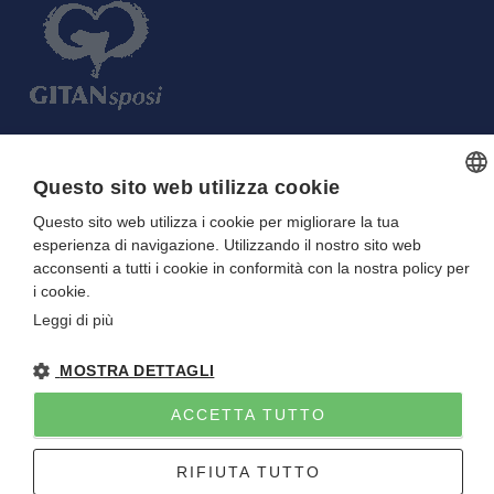
FARE UN REGALO AGLI SPOSI O A UN
Questo sito web utilizza cookie
FESTEGGIATO?
Questo sito web utilizza i cookie per migliorare la tua
ITALIAN
La tua Lista in Viaggio…
esperienza di navigazione. Utilizzando il nostro sito web
ITALIAN
acconsenti a tutti i cookie in conformità con la nostra policy per
i cookie.
Leggi di più
MOSTRA DETTAGLI
Gitan viaggi
NOTE LEGALI
-
PRIVACY
- DIRETTIVA UE 2015/2032
P.I. E C.F. 01922670227 - CAPITALE SOCIALE I.V. 10.000 EURO
ACCETTA TUTTO
Sito creato da
Etinet
RIFIUTA TUTTO