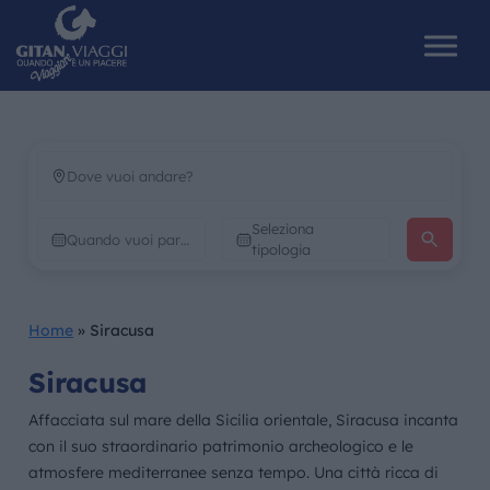
HOME
Seleziona
CHI SIAMO
tipologia
I NOSTRI VIAGGI
Home
»
Siracusa
CATALOGHI
Siracusa
IL MONDO GITAN
Affacciata sul mare della Sicilia orientale, Siracusa incanta
con il suo straordinario patrimonio archeologico e le
CONTATTI
atmosfere mediterranee senza tempo. Una città ricca di