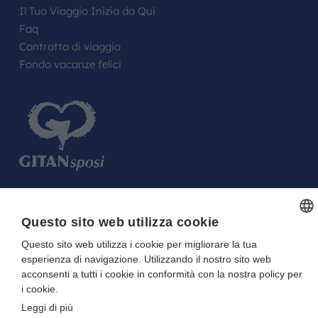
Il Tuo Viaggio Inizia da Qui
Faq
Contratto di viaggio
Fondo vacanze felici
FARE UN REGALO AGLI SPOSI O A UN
Questo sito web utilizza cookie
FESTEGGIATO?
Questo sito web utilizza i cookie per migliorare la tua
ITALIAN
La tua Lista in Viaggio…
esperienza di navigazione. Utilizzando il nostro sito web
ITALIAN
acconsenti a tutti i cookie in conformità con la nostra policy per
i cookie.
Leggi di più