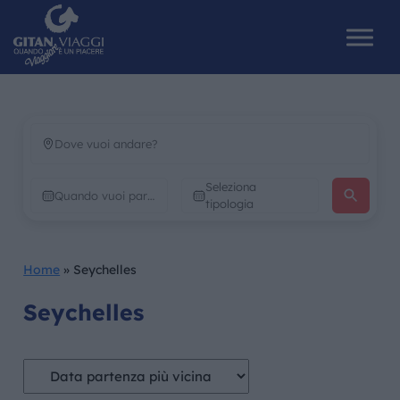
HOME
Seleziona
CHI SIAMO
tipologia
I NOSTRI VIAGGI
Home
»
Seychelles
CATALOGHI
Seychelles
IL MONDO GITAN
CONTATTI