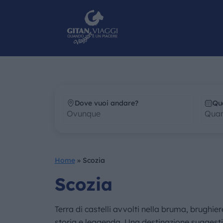
Dove vuoi andare?
Qu
Home
»
Scozia
Scozia
Terra di castelli avvolti nella bruma, brughie
storia e leggenda. Una destinazione suggestiva