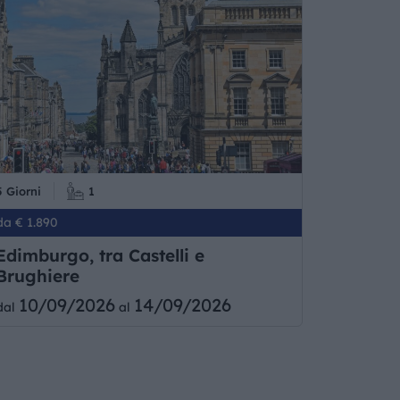
5 Giorni
1
da € 1.890
Edimburgo, tra Castelli e
Brughiere
10/09/2026
14/09/2026
dal
al