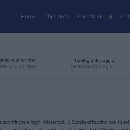
Home
Chi siamo
I nostri viaggi
Cat
HOME
ando vuoi partire?
Tipologia di viaggio
CHI SIAMO
I NOSTRI VIAGGI
CATALOGHI
re sconfinate e laghi misteriosi, la Scozia affascina con i su
 dove natura e tradizioni si intrecciano tra città eleganti e