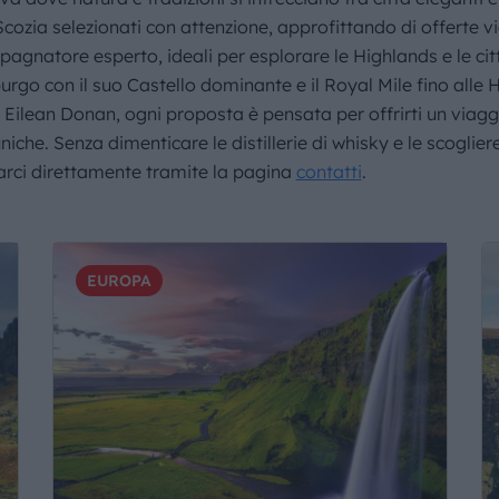
IL MONDO GITAN
n Scozia selezionati con attenzione, approfittando di offerte v
pagnatore esperto, ideali per esplorare le Highlands e le ci
CONTATTI
urgo con il suo Castello dominante e il Royal Mile fino alle 
e Eilean Donan, ogni proposta è pensata per offrirti un via
niche. Senza dimenticare le distillerie di whisky e le scogliere
tarci direttamente tramite la pagina
contatti
.
EUROPA