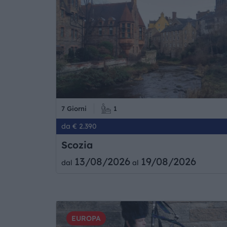
7 Giorni
1
da € 2.390
Scozia
13/08/2026
19/08/2026
dal
al
EUROPA