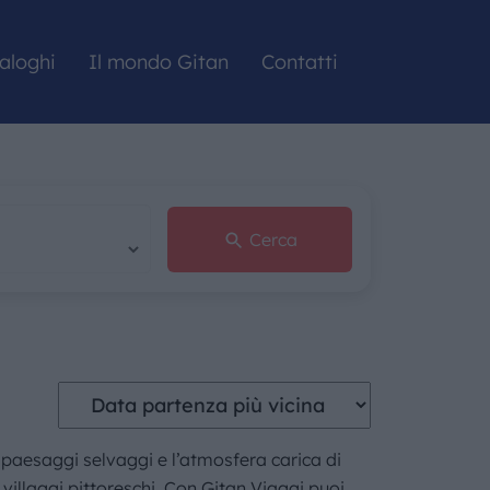
aloghi
Il mondo Gitan
Contatti
Cerca
oi paesaggi selvaggi e l’atmosfera carica di
 villaggi pittoreschi. Con Gitan Viaggi puoi