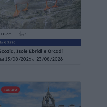
11 Giorni
1
da € 3.990
Scozia, Isole Ebridi e Orcadi
13/08/2026
23/08/2026
dal
al
EUROPA