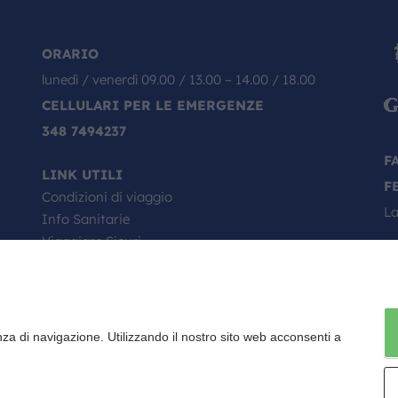
ORARIO
lunedì / venerdì 09.00 / 13.00 – 14.00 / 18.00
CELLULARI PER LE EMERGENZE
348 7494237
F
LINK UTILI
F
Condizioni di viaggio
La
Info Sanitarie
Viaggiare Sicuri
Passaporto, come si richiede
Minori in viaggio
Il Tuo Viaggio Inizia da Qui
Faq
nza di navigazione. Utilizzando il nostro sito web acconsenti a
Contratto di viaggio
Fondo vacanze felici