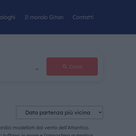
aloghi
Il mondo Gitan
Contatti
Cerca
ordici modellati dal vento dell’Atlantico.
i tuffano in mare e l’atmosfera autentica