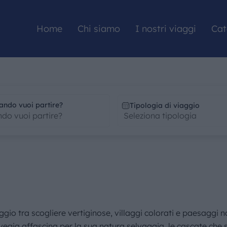
Home
Chi siamo
I nostri viaggi
Cat
HOME
ando vuoi partire?
Tipologia di viaggio
CHI SIAMO
I NOSTRI VIAGGI
CATALOGHI
ggio tra scogliere vertiginose, villaggi colorati e paesaggi n
gia affascina per la sua natura selvaggia, le cascate che s