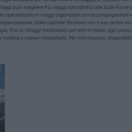
IL MONDO GITAN
Viaggi puoi scegliere tra viaggi naturalistici alle Isole Faroe
nto specializzata in viaggi organizzati con accompagnatore esp
CONTATTI
organizzazione. Dalla capitale Tórshavn con il suo centro sto
gar, fino ai villaggi tradizionali con tetti in torba, ogni prop
 nordica e scenari mozzafiato. Per informazioni, disponibilit