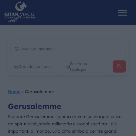
HOME
Seleziona
CHI SIAMO
tipologia
I NOSTRI VIAGGI
Home
»
Gerusalemme
CATALOGHI
Gerusalemme
IL MONDO GITAN
Scoprire Gerusalemme significa vivere un viaggio unico
tra spiritualità, storia millenaria e luoghi sacri tra i più
CONTATTI
importanti al mondo. Una città simbolo per tre grandi