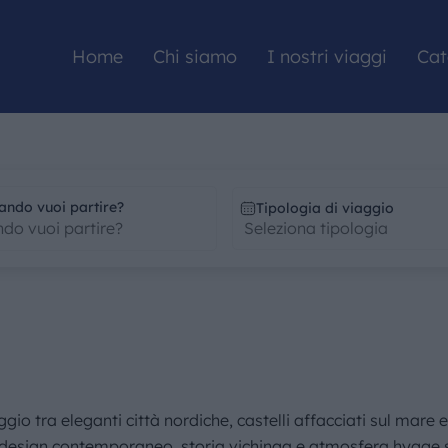
Home
Chi siamo
I nostri viaggi
Cat
HOME
ando vuoi partire?
Tipologia di viaggio
CHI SIAMO
I NOSTRI VIAGGI
CATALOGHI
gio tra eleganti città nordiche, castelli affacciati sul mare 
design contemporaneo, storia vichinga e atmosfera hygge si 