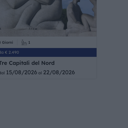
8 Giorni
1
da € 2.490
Tre Capitali del Nord
15/08/2026
22/08/2026
dal
al