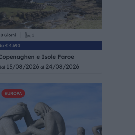
10 Giorni
1
da € 4.690
Copenaghen e Isole Faroe
15/08/2026
24/08/2026
dal
al
EUROPA