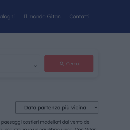
aloghi
Il mondo Gitan
Contatti
Cerca
e paesaggi costieri modellati dal vento del
incontrano in un equilibrio unico. Con Gitan