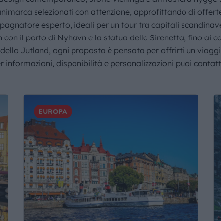
IL MONDO GITAN
Danimarca selezionati con attenzione, approfittando di offerte
agnatore esperto, ideali per un tour tra capitali scandinave e
CONTATTI
con il porto di Nyhavn e la statua della Sirenetta, fino ai c
llo Jutland, ogni proposta è pensata per offrirti un viaggi
er informazioni, disponibilità e personalizzazioni puoi conta
EUROPA