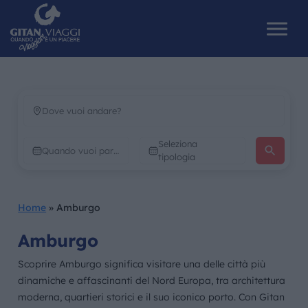
HOME
Seleziona
CHI SIAMO
tipologia
I NOSTRI VIAGGI
Home
»
Amburgo
CATALOGHI
Amburgo
IL MONDO GITAN
Scoprire Amburgo significa visitare una delle città più
dinamiche e affascinanti del Nord Europa, tra architettura
CONTATTI
moderna, quartieri storici e il suo iconico porto. Con Gitan