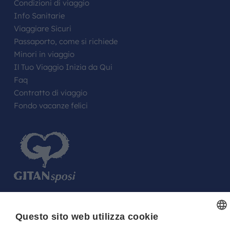
Condizioni di viaggio
Info Sanitarie
Viaggiare Sicuri
Passaporto, come si richiede
Minori in viaggio
Il Tuo Viaggio Inizia da Qui
Faq
Contratto di viaggio
Fondo vacanze felici
FARE UN REGALO AGLI SPOSI O A UN
Questo sito web utilizza cookie
FESTEGGIATO?