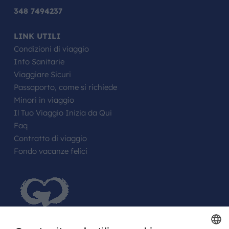
348 7494237
LINK UTILI
Condizioni di viaggio
Info Sanitarie
Viaggiare Sicuri
Passaporto, come si richiede
Minori in viaggio
Il Tuo Viaggio Inizia da Qui
Faq
Contratto di viaggio
Fondo vacanze felici