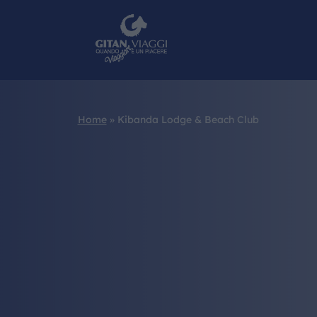
Home
»
Kibanda Lodge & Beach Club