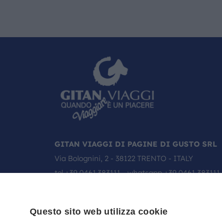
GITAN VIAGGI DI PAGINE DI GUSTO SRL
Via Bolognini, 2 - 38122 TRENTO - ITALY
tel
+39 0461.383111
- whatsapp
+39 0461 383111
email:
info@gitanviaggi.it
Questo sito web utilizza cookie