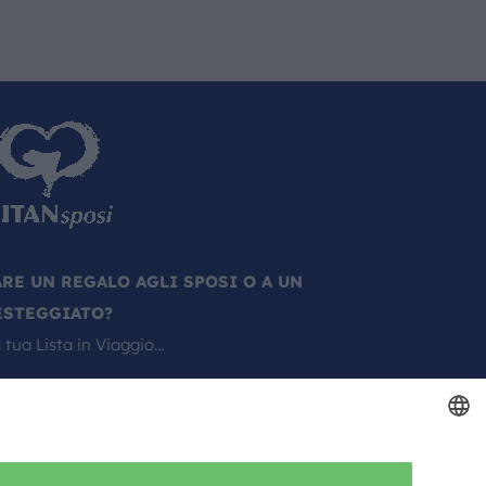
ARE UN REGALO AGLI SPOSI O A UN
ESTEGGIATO?
 tua Lista in Viaggio…
ITALIAN