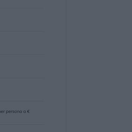
o
per persona a €