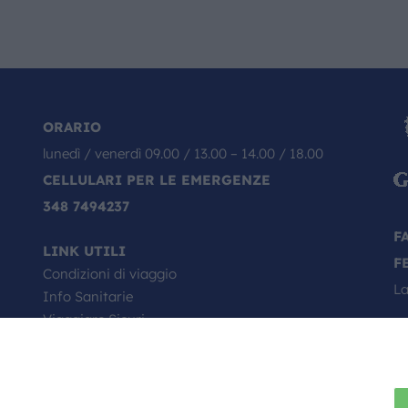
ORARIO
lunedì / venerdì 09.00 / 13.00 – 14.00 / 18.00
CELLULARI PER LE EMERGENZE
348 7494237
F
LINK UTILI
F
Condizioni di viaggio
La
Info Sanitarie
Viaggiare Sicuri
Passaporto, come si richiede
Minori in viaggio
Il Tuo Viaggio Inizia da Qui