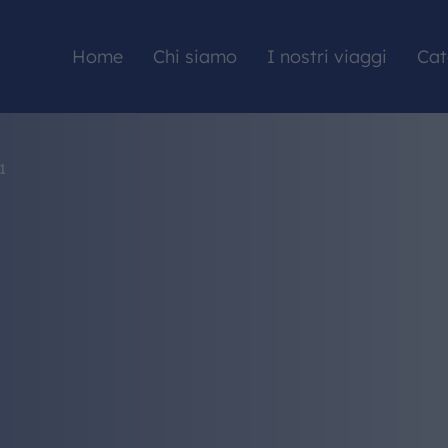
Home
Chi siamo
I nostri viaggi
Cat
1
HOME
CHI SIAMO
I NOSTRI VIAGGI
CATALOGHI