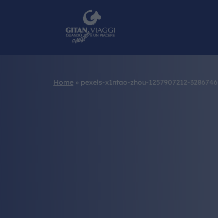
Home
»
pexels-x1ntao-zhou-1257907212-3286746