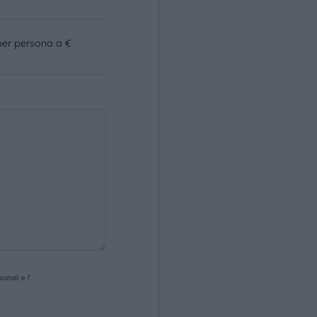
per persona a €
onali e l’