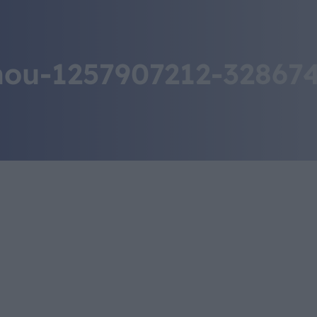
IL MONDO GITAN
CONTATTI
hou-1257907212-32867