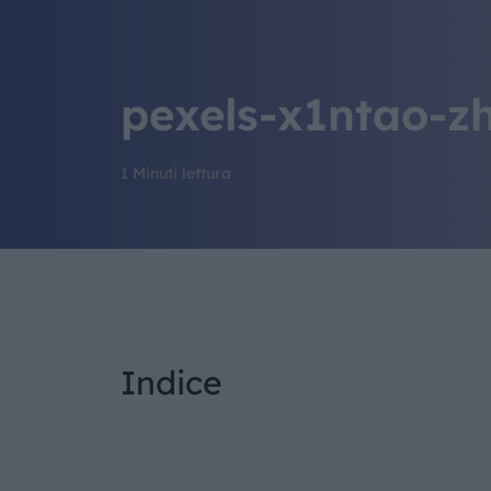
pexels-x1ntao-z
1 Minuti lettura
Indice