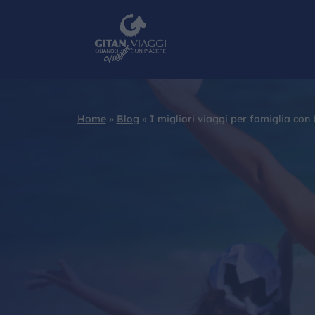
Home
»
Blog
»
I migliori viaggi per famiglia con 