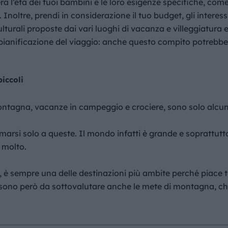
a l’età dei tuoi bambini e le loro esigenze specifiche, come
. Inoltre, prendi in considerazione il tuo budget, gli interess
culturali proposte dai vari luoghi di vacanza e villeggiatura e
a pianificazione del viaggio: anche questo compito potrebbe
iccoli
montagna, vacanze in campeggio e crociere, sono solo alcun
arsi solo a queste. Il mondo infatti è grande e soprattutto
e molto.
gni, è sempre una delle destinazioni più ambite perché piace
on sono però da sottovalutare anche le mete di montagna, che