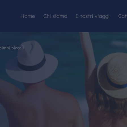
Home
Chi siamo
I nostri viaggi
Cat
bimbi piccoli
HOME
CHI SIAMO
I NOSTRI VIAGGI
CATALOGHI