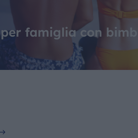
IL MONDO GITAN
CONTATTI
 per famiglia con bimbi