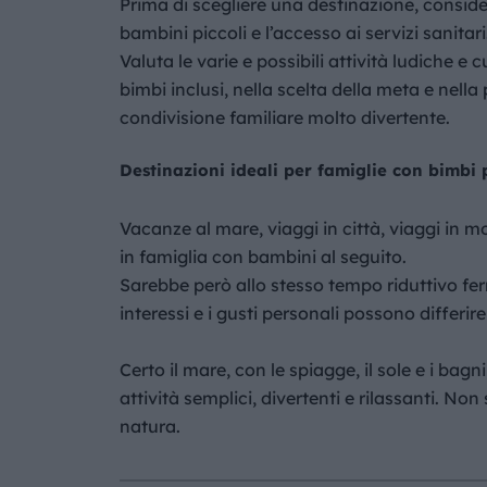
Prima di scegliere una destinazione, consider
bambini piccoli e l’accesso ai servizi sanitari
Valuta le varie e possibili attività ludiche e 
bimbi inclusi, nella scelta della meta e nell
condivisione familiare molto divertente.
Destinazioni ideali per famiglie con bimbi p
Vacanze al mare, viaggi in città, viaggi in 
in famiglia con bambini al seguito.
Sarebbe però allo stesso tempo riduttivo ferm
interessi e i gusti personali possono differir
Certo il mare, con le spiagge, il sole e i ba
attività semplici, divertenti e rilassanti. N
natura.