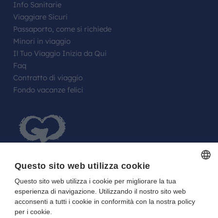
Info Sanitarie
Viaggiare Sicuri
Passaporto, come si richiede
Minori in viaggio
Il Tuo Viaggio Inizia da Qui
Faq
Contratto di viaggio
Fondo vacanze felici
Questo sito web utilizza cookie
Questo sito web utilizza i cookie per migliorare la tua
ITALIAN
FARE UN REGALO AGLI SPOSI O A UN
esperienza di navigazione. Utilizzando il nostro sito web
ITALIAN
FESTEGGIATO?
acconsenti a tutti i cookie in conformità con la nostra policy
per i cookie.
La tua Lista in Viaggio…