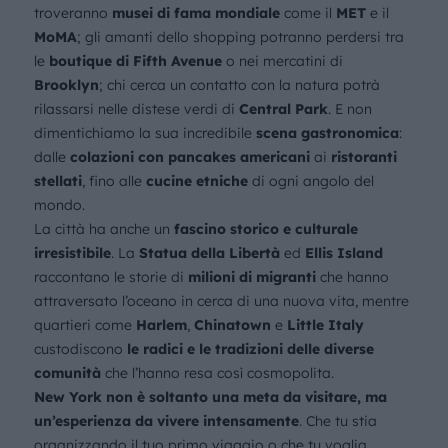
troveranno
musei di fama mondiale
come il
MET
e il
MoMA
; gli amanti dello shopping potranno perdersi tra
le
boutique di Fifth Avenue
o nei mercatini di
Brooklyn
; chi cerca un contatto con la natura potrà
rilassarsi nelle distese verdi di
Central Park
. E non
dimentichiamo la sua incredibile
scena gastronomica
:
dalle
colazioni con pancakes americani
ai
ristoranti
stellati
, fino alle
cucine etniche
di ogni angolo del
mondo.
La città ha anche un
fascino storico e culturale
irresistibile
. La
Statua della Libertà
ed
Ellis Island
raccontano le storie di
milioni di migranti
che hanno
attraversato l’oceano in cerca di una nuova vita, mentre
quartieri come
Harlem
,
Chinatown
e
Little Italy
custodiscono
le radici e le tradizioni delle diverse
comunità
che l’hanno resa così cosmopolita.
New York non è soltanto una meta da visitare, ma
un’esperienza da vivere intensamente
. Che tu stia
organizzando il tuo primo viaggio o che tu voglia