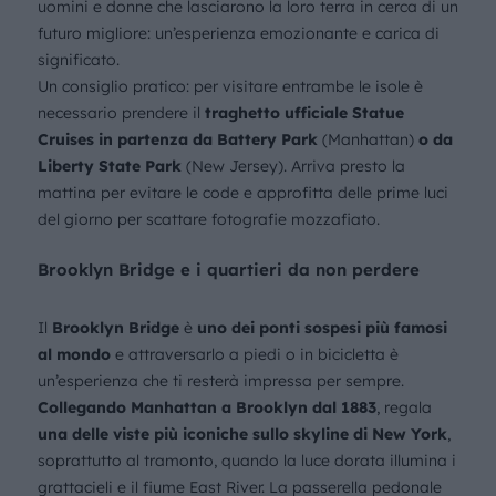
uomini e donne che lasciarono la loro terra in cerca di un
futuro migliore: un’esperienza emozionante e carica di
significato.
Un consiglio pratico: per visitare entrambe le isole è
necessario prendere il
traghetto ufficiale Statue
Cruises in partenza da Battery Park
(Manhattan)
o da
Liberty State Park
(New Jersey). Arriva presto la
mattina per evitare le code e approfitta delle prime luci
del giorno per scattare fotografie mozzafiato.
Brooklyn Bridge e i quartieri da non perdere
Il
Brooklyn Bridge
è
uno dei ponti sospesi più famosi
al mondo
e attraversarlo a piedi o in bicicletta è
un’esperienza che ti resterà impressa per sempre.
Collegando Manhattan a Brooklyn dal 1883
, regala
una delle viste più iconiche sullo skyline di New York
,
soprattutto al tramonto, quando la luce dorata illumina i
grattacieli e il fiume East River. La passerella pedonale