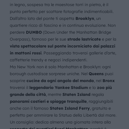
in legno, sospesa tra le maestose torri in pietra, è il
punto perfetto per scattare fotografie indimenticabili.
Dall’altro lato del ponte ti aspetta
Brooklyn
, un
quartiere ricco di fascino e in continua evoluzione. Non
perdere
DUMBO
(Down Under the Manhattan Bridge
Overpass), famoso per le sue
strade lastricate
e per la
vista spettacolare sul ponte incorniciato dai palazzi
in mattoni rossi
. Passeggiando troverai gallerie d’arte,
caffetterie trendy e negozi indipendenti.
Ma New York non è solo Manhattan e Brooklyn: ogni
borough custodisce sorprese uniche. Nel
Queens
puoi
scoprire
cucine da ogni angolo del mondo
, nel
Bronx
troverai il
leggendario Yankee Stadium
e lo
zoo più
grande della città
, mentre
Staten Island
regala
panorami costieri e spiagge tranquille
, raggiungibili
anche con il famoso
Staten Island Ferry
, gratuito e
perfetto per ammirare la Statua della Libertà dal mare.
Un consiglio: dedica almeno una giornata intera alla