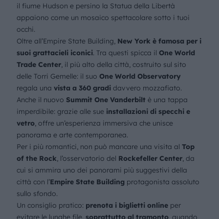
il fiume Hudson e persino la Statua della Libertà
appaiono come un mosaico spettacolare sotto i tuoi
occhi.
Oltre all’Empire State Building,
New York è famosa per i
suoi grattacieli iconici
. Tra questi spicca il
One World
Trade Center
, il più alto della città, costruito sul sito
delle Torri Gemelle: il suo
One World Observatory
regala una
vista a 360 gradi
davvero mozzafiato.
Anche il nuovo
Summit One Vanderbilt
è una tappa
imperdibile: grazie alle sue
installazioni di specchi e
vetro
, offre un’esperienza immersiva che unisce
panorama e arte contemporanea.
Per i più romantici, non può mancare una visita al
Top
of the Rock
, l’osservatorio del
Rockefeller Center
, da
cui si ammira uno dei panorami più suggestivi della
città con l’
Empire State Building
protagonista assoluto
sullo sfondo.
Un consiglio pratico:
prenota i biglietti online
per
evitare le lunghe file,
soprattutto al tramonto
, quando