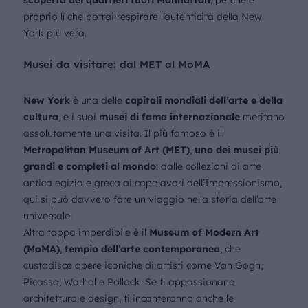
scoperta dei quartieri fuori Manhattan
, perché è
proprio lì che potrai respirare l’autenticità della New
York più vera.
Musei da visitare: dal MET al MoMA
New York
è una delle
capitali mondiali dell’arte e della
cultura
, e i suoi
musei di fama internazionale
meritano
assolutamente una visita. Il più famoso è il
Metropolitan Museum of Art (MET)
,
uno dei musei più
grandi e completi al mondo
: dalle collezioni di arte
antica egizia e greca ai capolavori dell’Impressionismo,
qui si può davvero fare un viaggio nella storia dell’arte
universale.
Altra tappa imperdibile è il
Museum of Modern Art
(MoMA)
,
tempio dell’arte contemporanea
, che
custodisce opere iconiche di artisti come Van Gogh,
Picasso, Warhol e Pollock. Se ti appassionano
architettura e design, ti incanteranno anche le