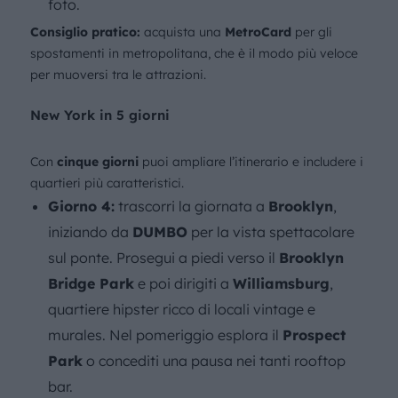
foto.
Consiglio pratico:
acquista una
MetroCard
per gli
spostamenti in metropolitana, che è il modo più veloce
per muoversi tra le attrazioni.
New York in 5 giorni
Con
cinque giorni
puoi ampliare l’itinerario e includere i
quartieri più caratteristici.
Giorno 4:
trascorri la giornata a
Brooklyn
,
iniziando da
DUMBO
per la vista spettacolare
sul ponte. Prosegui a piedi verso il
Brooklyn
Bridge Park
e poi dirigiti a
Williamsburg
,
quartiere hipster ricco di locali vintage e
murales. Nel pomeriggio esplora il
Prospect
Park
o concediti una pausa nei tanti rooftop
bar.