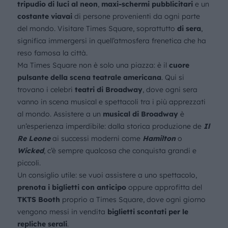
tripudio di luci al neon
,
maxi-schermi pubblicitari
e un
costante viavai
di persone provenienti da ogni parte
del mondo. Visitare Times Square, soprattutto
di sera
,
significa immergersi in quell’atmosfera frenetica che ha
reso famosa la città.
Ma Times Square non è solo una piazza: è il
cuore
pulsante della scena teatrale americana
. Qui si
trovano i celebri
teatri di Broadway
, dove ogni sera
vanno in scena musical e spettacoli tra i più apprezzati
al mondo. Assistere a un
musical di Broadway
è
un’esperienza imperdibile: dalla storica produzione de
Il
Re Leone
ai successi moderni come
Hamilton
o
Wicked
, c’è sempre qualcosa che conquista grandi e
piccoli.
Un consiglio utile: se vuoi assistere a uno spettacolo,
prenota i biglietti con anticipo
oppure approfitta del
TKTS Booth
proprio a Times Square, dove ogni giorno
vengono messi in vendita
biglietti scontati per le
repliche serali
.