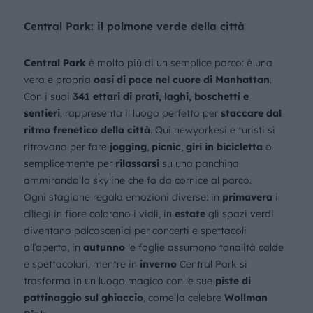
Central Park: il polmone verde della città
Central Park
è molto più di un semplice parco: è una
vera e propria
oasi di pace nel cuore di Manhattan
.
Con i suoi
341 ettari di prati, laghi, boschetti e
sentieri
, rappresenta il luogo perfetto per
staccare dal
ritmo frenetico della città
. Qui newyorkesi e turisti si
ritrovano per fare
jogging
,
picnic
,
giri in bicicletta
o
semplicemente per
rilassarsi
su una panchina
ammirando lo skyline che fa da cornice al parco.
Ogni stagione regala emozioni diverse: in
primavera
i
ciliegi in fiore colorano i viali, in
estate
gli spazi verdi
diventano palcoscenici per concerti e spettacoli
all’aperto, in
autunno
le foglie assumono tonalità calde
e spettacolari, mentre in
inverno
Central Park si
trasforma in un luogo magico con le sue
piste di
pattinaggio sul ghiaccio
, come la celebre
Wollman