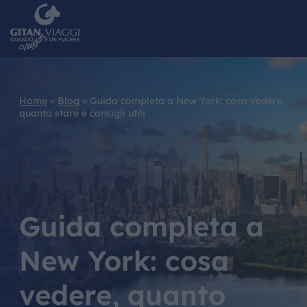
Home
»
Blog
»
Guida completa a New York: cosa vedere,
quanto stare e consigli utili
HOME
CHI SIAMO
I NOSTRI VIAG
Guida completa a
CATALOGHI
New York: cosa
IL MONDO GIT
vedere, quanto
CONTATTI