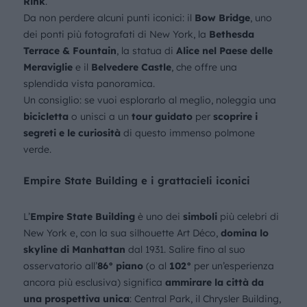
Rink
.
Da non perdere alcuni punti iconici: il
Bow Bridge
, uno
dei ponti più fotografati di New York, la
Bethesda
Terrace & Fountain
, la statua di
Alice nel Paese delle
Meraviglie
e il
Belvedere Castle
, che offre una
splendida vista panoramica.
Un consiglio: se vuoi esplorarlo al meglio, noleggia una
bicicletta
o unisci a un
tour guidato
per
scoprire i
segreti e le curiosità
di questo immenso polmone
verde.
Empire State Building e i grattacieli iconici
L’
Empire State Building
è uno dei
simboli
più celebri di
New York e, con la sua silhouette Art Déco,
domina lo
skyline di Manhattan
dal 1931. Salire fino al suo
osservatorio all’
86° piano
(o al
102°
per un’esperienza
ancora più esclusiva) significa
ammirare la città da
una prospettiva unica
: Central Park, il Chrysler Building,