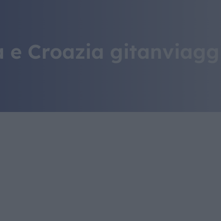
IL MONDO GITAN
CONTATTI
a e Croazia gitanviagg