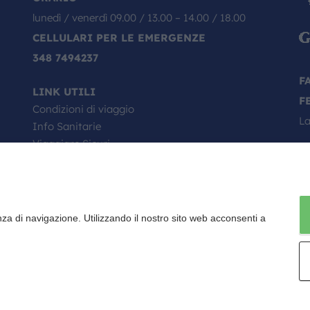
lunedì / venerdì 09.00 / 13.00 – 14.00 / 18.00
CELLULARI PER LE EMERGENZE
348 7494237
F
LINK UTILI
F
Condizioni di viaggio
La
Info Sanitarie
Viaggiare Sicuri
Passaporto, come si richiede
Minori in viaggio
Il Tuo Viaggio Inizia da Qui
Faq
nza di navigazione. Utilizzando il nostro sito web acconsenti a
Contratto di viaggio
Fondo vacanze felici
2032 P.I. E C.F. 01922670227 - CAPITALE SOCIALE I.V. 10.000 EURO