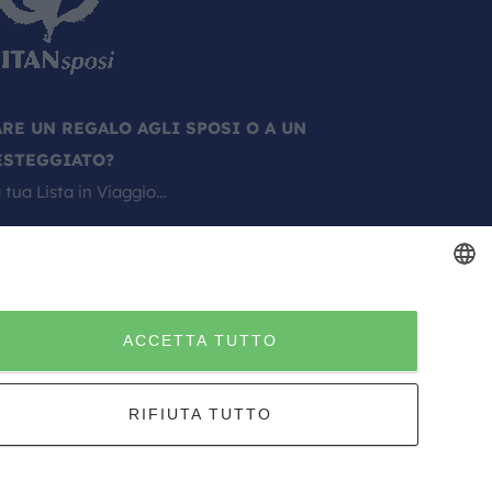
ARE UN REGALO AGLI SPOSI O A UN
ESTEGGIATO?
 tua Lista in Viaggio…
ITALIAN
ACCETTA TUTTO
ITALIAN
RIFIUTA TUTTO
Sito creato da
Etinet