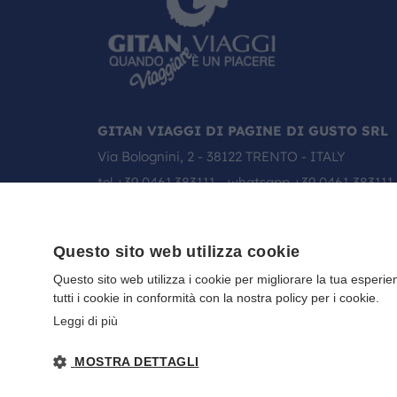
GITAN VIAGGI DI PAGINE DI GUSTO SRL
Via Bolognini, 2 - 38122 TRENTO - ITALY
tel
+39 0461.383111
- whatsapp
+39 0461 383111
email:
info@gitanviaggi.it
Questo sito web utilizza cookie
Questo sito web utilizza i cookie per migliorare la tua esperie
tutti i cookie in conformità con la nostra policy per i cookie.
Leggi di più
MOSTRA DETTAGLI
Gitan viaggi
NOTE LEGALI
-
PRIVACY
- DIRETTIVA UE 2015/