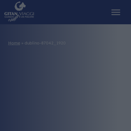
Home
»
dublino-87042_1920
HOME
CHI SIAMO
I NOSTRI VIAGGI
CATALOGHI
IL MONDO GITAN
CONTATTI