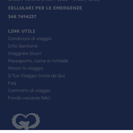
CELLULARI PER LE EMERGENZE
348 7494237
LINK UTILI
Condizioni di viaggio
Info Sanitarie
Viaggiare Sicuri
Passaporto, come si richiede
Minori in viaggio
Il Tuo Viaggio Inizia da Qui
Faq
Contratto di viaggio
Fondo vacanze felici