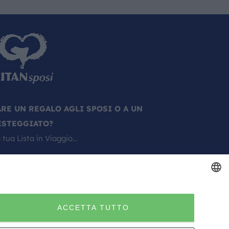
ARE UN REGALO AGLI SPOSI O A UN
ESTEGGIATO?
 tua Lista in Viaggio…
ITALIAN
ACCETTA TUTTO
ITALIAN