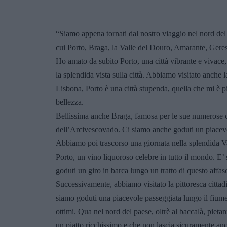
“Siamo appena tornati dal nostro viaggio nel nord del 
cui Porto, Braga, la Valle del Douro, Amarante, Geres
Ho amato da subito Porto, una città vibrante e vivace,
la splendida vista sulla città. Abbiamo visitato anche l
Lisbona, Porto è una città stupenda, quella che mi è pia
bellezza.
Bellissima anche Braga, famosa per le sue numerose ch
dell’Arcivescovado. Ci siamo anche goduti un piacevole
Abbiamo poi trascorso una giornata nella splendida Val
Porto, un vino liquoroso celebre in tutto il mondo. E’
goduti un giro in barca lungo un tratto di questo affas
Successivamente, abbiamo visitato la pittoresca cittad
siamo goduti una piacevole passeggiata lungo il fiume 
ottimi. Qua nel nord del paese, oltrè al baccalà, pietan
un piatto ricchissimo e che non lascia sicuramente a