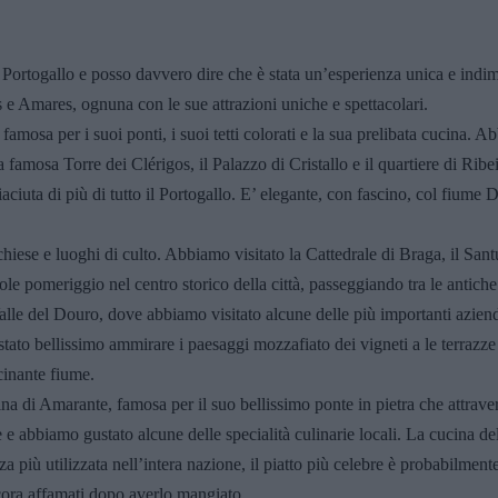
Portogallo e posso davvero dire che è stata un’esperienza unica e indimen
 e Amares, ognuna con le sue attrazioni uniche e spettacolari.
 famosa per i suoi ponti, i suoi tetti colorati e la sua prelibata cucina
a famosa Torre dei Clérigos, il Palazzo di Cristallo e il quartiere di Ribe
ciuta di più di tutto il Portogallo. E’ elegante, con fascino, col fiume D
iese e luoghi di culto. Abbiamo visitato la Cattedrale di Braga, il San
 pomeriggio nel centro storico della città, passeggiando tra le antiche s
le del Douro, dove abbiamo visitato alcune delle più importanti aziende
 stato bellissimo ammirare i paesaggi mozzafiato dei vigneti a le terrazz
cinante fiume.
ina di Amarante, famosa per il suo bellissimo ponte in pietra che attrav
e abbiamo gustato alcune delle specialità culinarie locali. La cucina del
za più utilizzata nell’intera nazione, il piatto più celebre è probabilmente
ncora affamati dopo averlo mangiato…