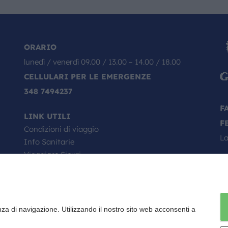
ORARIO
lunedì / venerdì 09.00 / 13.00 – 14.00 / 18.00
CELLULARI PER LE EMERGENZE
348 7494237
F
LINK UTILI
F
Condizioni di viaggio
La
Info Sanitarie
Viaggiare Sicuri
Passaporto, come si richiede
Minori in viaggio
Il Tuo Viaggio Inizia da Qui
Faq
nza di navigazione. Utilizzando il nostro sito web acconsenti a
Contratto di viaggio