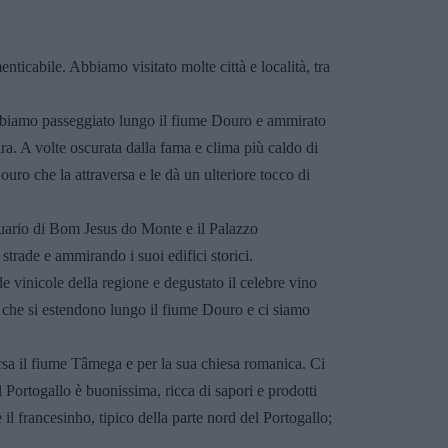
ticabile. Abbiamo visitato molte città e località, tra
. Abbiamo passeggiato lungo il fiume Douro e ammirato
ira. A volte oscurata dalla fama e clima più caldo di
ouro che la attraversa e le dà un ulteriore tocco di
tuario di Bom Jesus do Monte e il Palazzo
trade e ammirando i suoi edifici storici.
 vinicole della regione e degustato il celebre vino
e che si estendono lungo il fiume Douro e ci siamo
ersa il fiume Tâmega e per la sua chiesa romanica. Ci
 Portogallo è buonissima, ricca di sapori e prodotti
 il francesinho, tipico della parte nord del Portogallo;