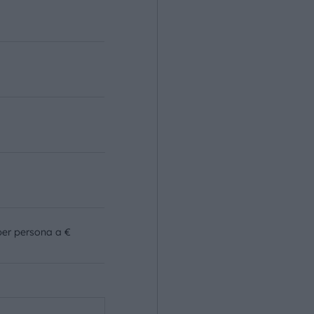
o
per persona a €