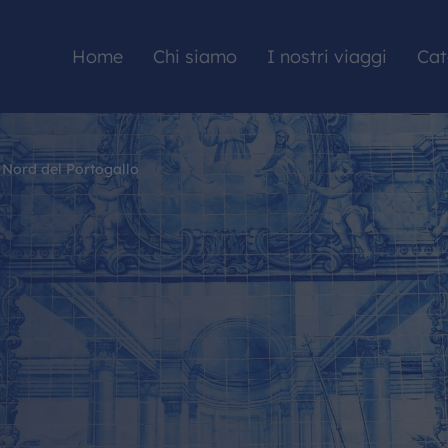
Home
Chi siamo
I nostri viaggi
Cat
l Nord del Portogallo
HOME
CHI SIAMO
I NOSTRI VIAGGI
CATALOGHI