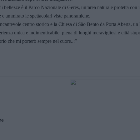
i bellezze è il Parco Nazionale di Geres, un’area naturale protetta con 
te e ammirato le spettacolari viste panoramiche.
o incantevole centro storico e la Chiesa di São Bento da Porta Aberta, un
rienza unica e indimenticabile, piena di luoghi meravigliosi e città stup
torio che mi porterò sempre nel cuore..:”
me