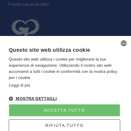
Fondo vacanze felici
Questo sito web utilizza cookie
Questo sito web utilizza i cookie per migliorare la tua
ITALIAN
FARE UN REGALO AGLI SPOSI O A UN
esperienza di navigazione. Utilizzando il nostro sito web
ITALIAN
FESTEGGIATO?
acconsenti a tutti i cookie in conformità con la nostra policy
per i cookie.
La tua Lista in Viaggio…
Leggi di più
MOSTRA DETTAGLI
ACCETTA TUTTO
Gitan viaggi
NOTE LEGALI
-
PRIVACY
- DIRETTIVA UE 2015/2032
RIFIUTA TUTTO
P.I. E C.F. 01922670227 - CAPITALE SOCIALE I.V. 10.000 EURO