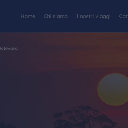
Home
Chi siamo
I nostri viaggi
Cat
 Botswana
HOME
CHI SIAMO
I NOSTRI VIAGGI
CATALOGHI