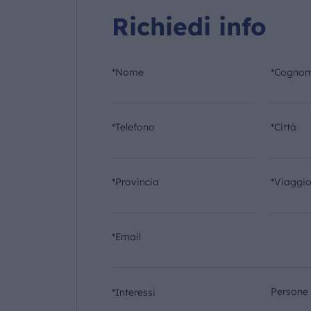
Richiedi info
*Nome
*Cogno
*Telefono
*Città
*Provincia
*Viaggi
*Email
Persone
*Interessi