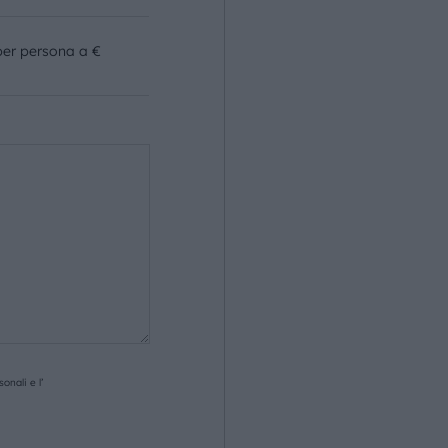
per persona a €
onali e l’