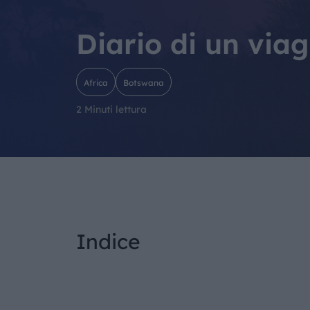
Diario di un via
Africa
Botswana
2 Minuti lettura
Indice