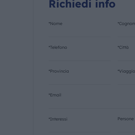
Richiedi info
*Nome
*Cogno
*Telefono
*Città
*Provincia
*Viaggi
*Email
Persone
*Interessi