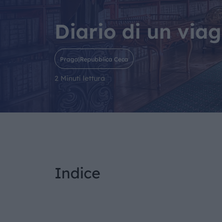
Diario di un via
Praga|Repubblica Ceca
2 Minuti lettura
Indice