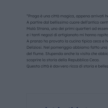
“Praga è una città magica, appena arrivati ho
A partire dal bellissimo cuore dell’antico cen
Malà Strana, uno dei primi quartieri ad essere c
e i tanti negozi di artigianato mi hanno rapita
A pranzo ho provato la cucina tipica ceca e ho
Deliziosi. Nel pomeriggio abbiamo fatto una 
del fiume. Stupenda anche la visita che abbi
scoprire la storia della Repubblica Ceca.
Questa città è davvero ricca di storia e bell