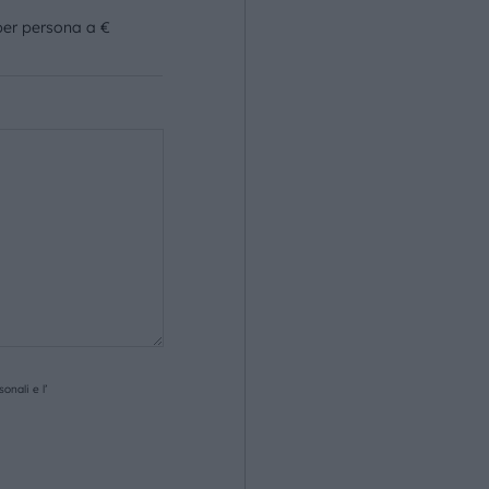
per persona a €
onali e l’