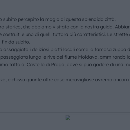
 subito percepito la magia di questa splendida città.
tro storico, che abbiamo visitato con la nostra guida. Abbiamo
ostruiti e uno di quelli tuttora più caratteristici. Le strette 
 fin da subito.
 assaggiato i deliziosi piatti locali come la famosa zuppa di
passeggiata lungo le rive del fiume Moldava, ammirando la be
amo fatto al Castello di Praga, dove si può godere di una ma
ezza, e chissà quante altre cose meravigliose avremo ancora 