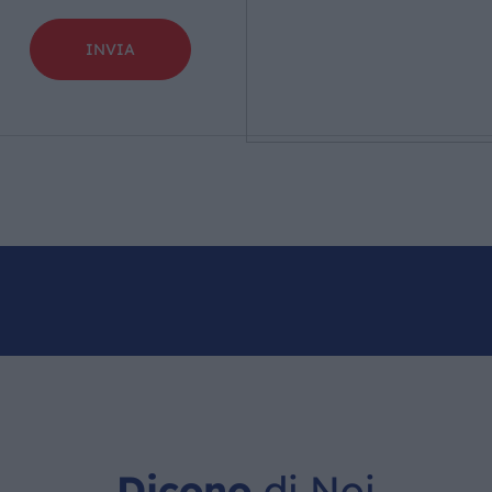
Dicono
di Noi