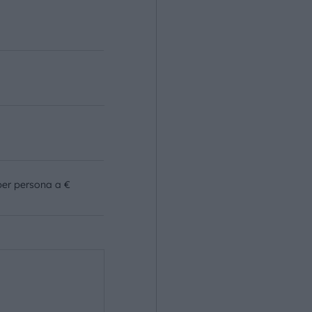
o
per persona a €