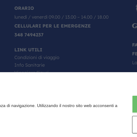
ORARIO
lunedì / venerdì 09.00 / 13.00 – 14.00 / 18.00
CELLULARI PER LE EMERGENZE
348 7494237
F
LINK UTILI
F
Condizioni di viaggio
La
Info Sanitarie
Viaggiare Sicuri
Passaporto, come si richiede
Minori in viaggio
Il Tuo Viaggio Inizia da Qui
Faq
nza di navigazione. Utilizzando il nostro sito web acconsenti a
Contratto di viaggio
Fondo vacanze felici