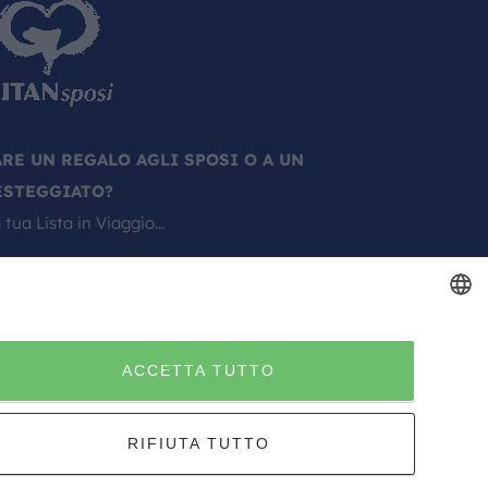
ARE UN REGALO AGLI SPOSI O A UN
ESTEGGIATO?
 tua Lista in Viaggio…
ITALIAN
ACCETTA TUTTO
ITALIAN
RIFIUTA TUTTO