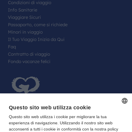
Condizioni di viaggio
Info Sanitarie
Viaggiare Sicuri
Passaporto, come si richiede
Minori in viaggio
Il Tuo Viaggio Inizia da Qui
Faq
Contratto di viaggio
Fondo vacanze felici
Questo sito web utilizza cookie
Questo sito web utilizza i cookie per migliorare la tua
ITALIAN
FARE UN REGALO AGLI SPOSI O A UN
esperienza di navigazione. Utilizzando il nostro sito web
ITALIAN
FESTEGGIATO?
acconsenti a tutti i cookie in conformità con la nostra policy