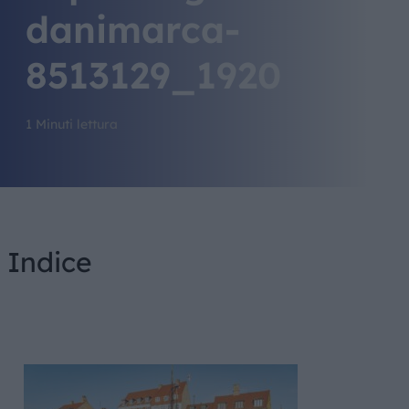
danimarca-
8513129_1920
1 Minuti lettura
Indice