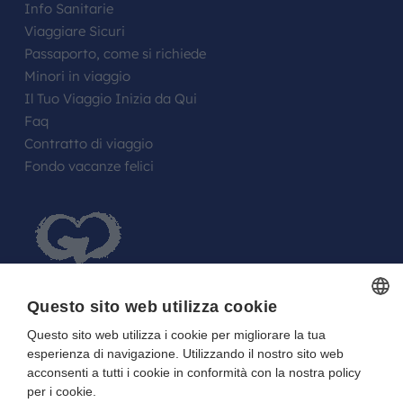
Info Sanitarie
Viaggiare Sicuri
Passaporto, come si richiede
Minori in viaggio
Il Tuo Viaggio Inizia da Qui
Faq
Contratto di viaggio
Fondo vacanze felici
Questo sito web utilizza cookie
Questo sito web utilizza i cookie per migliorare la tua
ITALIAN
FARE UN REGALO AGLI SPOSI O A UN
esperienza di navigazione. Utilizzando il nostro sito web
ITALIAN
FESTEGGIATO?
acconsenti a tutti i cookie in conformità con la nostra policy
per i cookie.
La tua Lista in Viaggio…