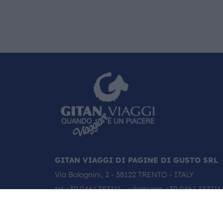
GITAN VIAGGI DI PAGINE DI GUSTO SRL
Via Bolognini, 2 - 38122 TRENTO - ITALY
tel
+39 0461.383111
- whatsapp
+39 0461 383111
email:
info@gitanviaggi.it