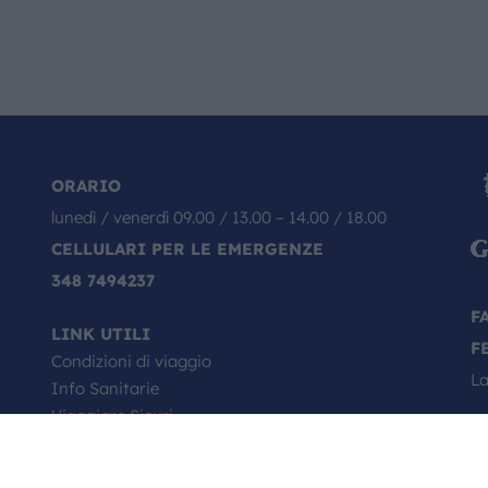
ORARIO
lunedì / venerdì 09.00 / 13.00 – 14.00 / 18.00
CELLULARI PER LE EMERGENZE
348 7494237
F
LINK UTILI
F
Condizioni di viaggio
La
Info Sanitarie
Viaggiare Sicuri
Passaporto, come si richiede
Minori in viaggio