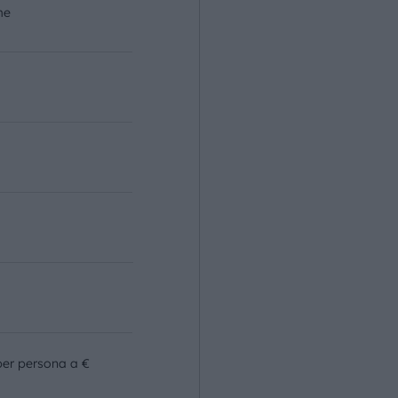
me
o
per persona a €