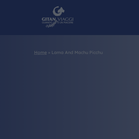
Home
»
Lama And Machu Picchu