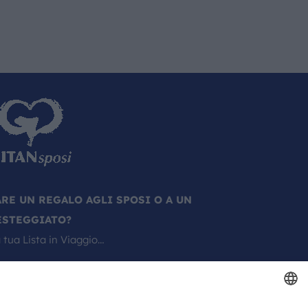
ARE UN REGALO AGLI SPOSI O A UN
ESTEGGIATO?
 tua Lista in Viaggio…