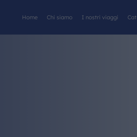
Home
Chi siamo
I nostri viaggi
Cat
HOME
CHI SIAMO
I NOSTRI VIAGGI
CATALOGHI