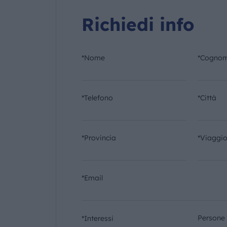
Richiedi info
*Nome
*Cogno
*Telefono
*Città
*Provincia
*Viaggi
*Email
Persone
*Interessi