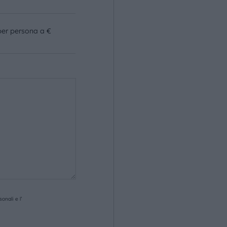
per persona a €
onali e l’