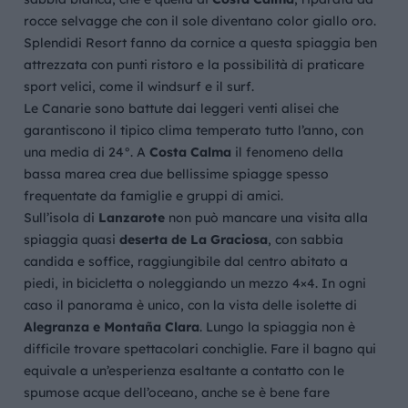
rocce selvagge che con il sole diventano color giallo oro.
Splendidi Resort fanno da cornice a questa spiaggia ben
attrezzata con punti ristoro e la possibilità di praticare
sport velici, come il windsurf e il surf.
Le Canarie sono battute dai leggeri venti alisei che
garantiscono il tipico clima temperato tutto l’anno, con
una media di 24°. A
Costa Calma
il fenomeno della
bassa marea crea due bellissime spiagge spesso
frequentate da famiglie e gruppi di amici.
Sull’isola di
Lanzarote
non può mancare una visita alla
spiaggia quasi
deserta de La Graciosa
, con sabbia
candida e soffice, raggiungibile dal centro abitato a
piedi, in bicicletta o noleggiando un mezzo 4×4. In ogni
caso il panorama è unico, con la vista delle isolette di
Alegranza e Montaña Clara
. Lungo la spiaggia non è
difficile trovare spettacolari conchiglie. Fare il bagno qui
equivale a un’esperienza esaltante a contatto con le
spumose acque dell’oceano, anche se è bene fare