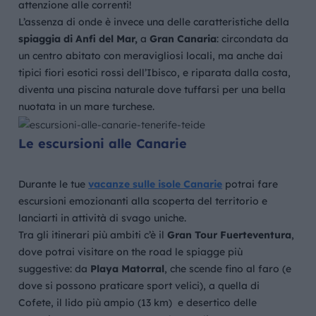
attenzione alle correnti!
L’assenza di onde è invece una delle caratteristiche della
spiaggia di Anfi del Mar,
a
Gran Canaria
: circondata da
un centro abitato con meravigliosi locali, ma anche dai
tipici fiori esotici rossi dell’Ibisco, e riparata dalla costa,
diventa una piscina naturale dove tuffarsi per una bella
nuotata in un mare turchese.
Le escursioni alle Canarie
Durante le tue
vacanze sulle isole Canarie
potrai fare
escursioni emozionanti alla scoperta del territorio e
lanciarti in attività di svago uniche.
Tra gli itinerari più ambiti c’è il
Gran Tour Fuerteventura
,
dove potrai visitare on the road le spiagge più
suggestive: da
Playa Matorral
, che scende fino al faro (e
dove si possono praticare sport velici), a quella di
Cofete, il lido più ampio (13 km) e desertico delle