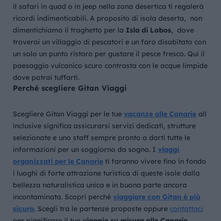
il safari in quad o in jeep nella zona desertica ti regalerà
ricordi indimenticabili. A proposito di isola deserta, non
dimentichiamo il traghetto per la
Isla di Lobos
, dove
troverai un villaggio di pescatori e un faro disabitato con
un solo un punto ristoro per gustare il pesce fresco. Qui il
paesaggio vulcanico scuro contrasta con le acque limpide
dove potrai tuffarti.
Perché scegliere Gitan Viaggi
Scegliere Gitan Viaggi per le tue
vacanze alle Canarie
all
inclusive significa assicurarsi servizi dedicati, strutture
selezionate e uno staff sempre pronto a darti tutte le
informazioni per un soggiorno da sogno. I
viaggi
organizzati per le Canarie
ti faranno vivere fino in fondo
i luoghi di forte attrazione turistica di queste isole dalla
bellezza naturalistica unica e in buona parte ancora
incontaminata. Scopri perché
viaggiare con Gitan è più
sicuro
. Scegli tra le
partenze proposte
oppure
contattaci
per pianificare il tuo
viaggio su misura alle Canarie
.