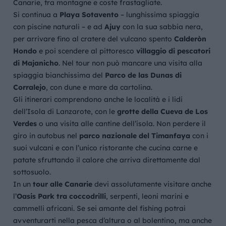
Canarie, tra montagne e coste frastagliate.
Si continua a
Playa Sotavento
– lunghissima spiaggia
con piscine naturali – e ad
Ajuy
con la sua sabbia nera,
per arrivare fino al cratere del vulcano spento
Calderòn
Hondo
e poi scendere al pittoresco
villaggio di pescatori
di Majanicho
. Nel tour non può mancare una visita alla
spiaggia bianchissima del
Parco de las Dunas di
Corralejo
, con dune e mare da cartolina.
Gli itinerari comprendono anche le località e i lidi
dell’Isola di Lanzarote, con le
grotte della Cueva de Los
Verdes
o una visita alle cantine dell’isola. Non perdere il
giro in autobus nel
parco nazionale del Timanfaya
con i
suoi vulcani e con l’unico ristorante che cucina carne e
patate sfruttando il calore che arriva direttamente dal
sottosuolo.
In un
tour alle Canarie
devi assolutamente visitare anche
l’
Oasis Park tra coccodrilli
, serpenti, leoni marini e
cammelli africani. Se sei amante del fishing potrai
avventurarti nella pesca d’altura o al bolentino, ma anche