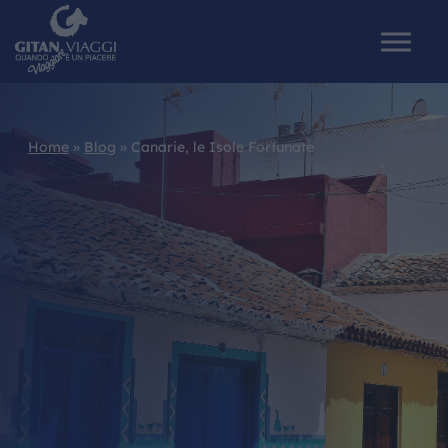
Home
»
Blog
»
Canarie, le Isole Fortunate
HOME
CHI SIAMO
I NOSTRI VIAGGI
CATALOGHI
IL MONDO GITAN
CONTATTI