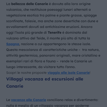
La
bellezza delle Canarie
è dovuta alla loro origine
vulcanica, che restituisce paesaggi lunari alternati a
vegetazione esotica tra palme e piante grasse, spiagge
sconfinate, falesie, ma anche zone desertiche con dune e
avvallamenti dovuti ad antichissime eruzioni. Ancora
oggi l’isola più grande di
Tenerife
è dominata dal
vulcano attivo del Teide, il monte più alto di tutta la
Spagna
, nazione a cui appartengono le stesse isole.
Questa mescolanza di caratteristiche uniche – tra natura,
attività geotermica, panorami originali, mare cristallino e
esemplari rari di flora e fauna – rende le Canarie un
luogo interessante, da visitare tutto l’anno.
Scopri le nostre proposte
viaggio alle isole Canarie
!
Villaggi vacanza ed escursioni alle
Canarie
Le
vacanze alle Canarie
conciliano relax e divertimento:
nulla è meglio di un villaggio vacanza per goderne