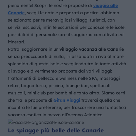
pienamente! Scopri le nostre
proposte di
viaggio alle
Canarie
,
scegli le date e preparati a partire: abbiamo
selezionato per te meravigliosi villaggi turistici, con
servizi esclusivi, infinite escursioni per conoscere le isole,
possibilità di personalizzare il soggiorno con attività ed
itinerari.
Potrai soggiornare in un
villaggio vacanza alle Canarie
senza preoccuparti di nulla, rilassandoti in riva al mare
splendido di queste isole e scegliendo tra le tante attività
di svago e divertimento proposte dai vari villaggi:
trattamenti di bellezza e wellness nelle SPA, massaggi
relax, bagno turco, piscina, lounge bar, spettacoli
musicali, mini club per bambini e tanto altro. Siamo certi
che tra le proposte di
Gitan Viaggi
troverai quella che
incontra le tue preferenze, per trascorrere una fantastica
vacanza esotica in mezzo all’oceano Atlantico.
Le spiagge più belle delle Canarie