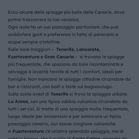
Ecco alcune delle spiagge più belle delle Canarie, dove
potrai trascorrere la tua vacanza.
Ogni isola ha un suo paesaggio particolare, che può
soddisfare gusti e preferenze in fatto di panorami e
acque sempre cristalline.
Sulle isole maggiori –
Tenerife, Lanzarote,
Fuerteventura e Gran Canaria
– si trovano le spiagge
più frequentate, che spaziano da baie incontaminate e
selvagge a località fornite di tutti i comfort, ideali per
famiglie. Non mancano le spiagge cittadine circondate da
bar e ristoranti, con balli e feste sul bagnasciuga.
Sulla costa ovest di
Tenerife
si trova la spiaggia urbana
La Arena
, con una tipica sabbia vulcanica circondata da
tutti i servizi. Si tratta di una spiaggia molto frequentata,
luogo ideale per immersioni e per ammirare un tipico
paesaggio canario, con basse scogliere vulcaniche.
A
Fuerteventura
c’è un’altra splendida spiaggia, ma di
sabbia bianca, che è quella di
Costa Calma
, riparata da