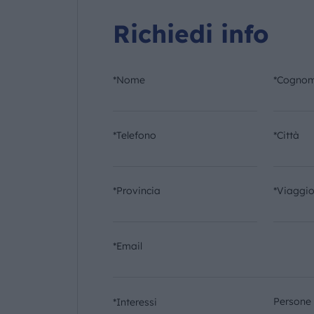
Richiedi info
*Nome
*Cogno
*Telefono
*Città
*Provincia
*Viaggi
*Email
Persone
*Interessi