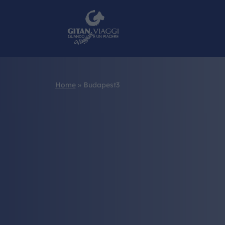
Home
»
Budapest3