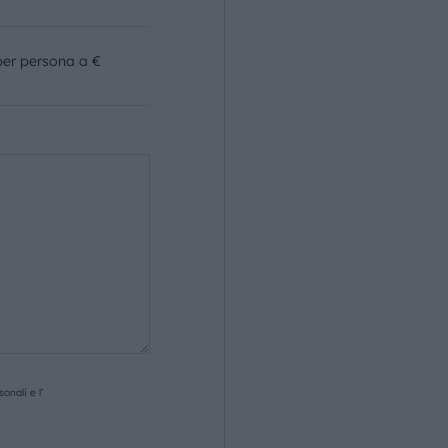
per persona a €
onali e l’