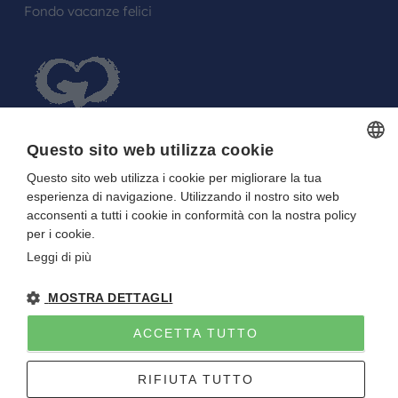
Fondo vacanze felici
Questo sito web utilizza cookie
Questo sito web utilizza i cookie per migliorare la tua
ITALIAN
FARE UN REGALO AGLI SPOSI O A UN
esperienza di navigazione. Utilizzando il nostro sito web
ITALIAN
FESTEGGIATO?
acconsenti a tutti i cookie in conformità con la nostra policy
per i cookie.
La tua Lista in Viaggio…
Leggi di più
MOSTRA DETTAGLI
ACCETTA TUTTO
Gitan viaggi
NOTE LEGALI
-
PRIVACY
- DIRETTIVA UE 2015/2032
RIFIUTA TUTTO
P.I. E C.F. 01922670227 - CAPITALE SOCIALE I.V. 10.000 EURO
Sito creato da
Etinet