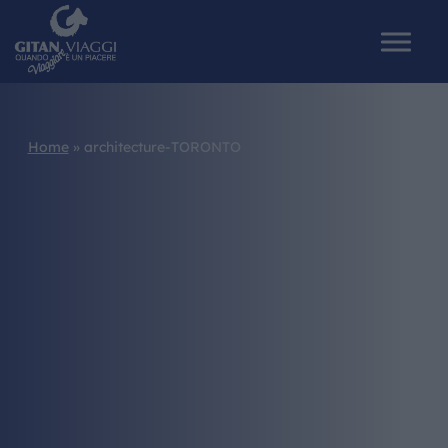
Home
»
architecture-TORONTO
HOME
CHI SIAMO
I NOSTRI VIAGGI
CATALOGHI
IL MONDO GITAN
CONTATTI