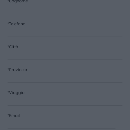
*Cognome
*Telefono
*Città
*Provincia
*Viaggio
*Email