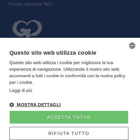
Fondo vacanze felici
Questo sito web utilizza cookie
Questo sito web utilizza i cookie per migliorare la tua
ITALIAN
FARE UN REGALO AGLI SPOSI O A UN
esperienza di navigazione. Utilizzando il nostro sito web
ITALIAN
FESTEGGIATO?
acconsenti a tutti i cookie in conformità con la nostra policy
per i cookie.
La tua Lista in Viaggio…
Leggi di più
MOSTRA DETTAGLI
ACCETTA TUTTO
Gitan viaggi
NOTE LEGALI
-
PRIVACY
- DIRETTIVA UE 2015/2032
RIFIUTA TUTTO
P.I. E C.F. 01922670227 - CAPITALE SOCIALE I.V. 10.000 EURO
Sito creato da
Etinet