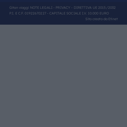
Gitan viaggi
NOTE LEGALI
-
PRIVACY
- DIRETTIVA UE 2015/2032
P.I. E C.F. 01922670227 - CAPITALE SOCIALE I.V. 10.000 EURO
Sito creato da
Etinet