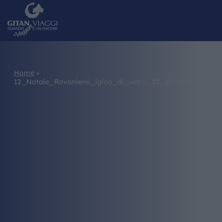
Home
»
12_Natale_Rovaniemi_igloo_di_vetro_22_26_dicembre_20