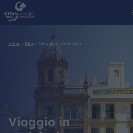
Home
»
Blog
»
Viaggio in Andalusia
HOME
CHI SIAMO
I NOSTRI VIAGGI
CATALOGHI
IL MONDO GITAN
Viaggio in
CONTATTI