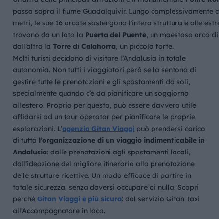
passa sopra il fiume Guadalquivir. Lungo complessivamente c
metri, le sue 16 arcate sostengono l’intera struttura e alle estr
trovano da un lato la
Puerta del Puente
, un maestoso arco di 
dall’altro la
Torre di Calahorra
, un piccolo forte.
Molti turisti decidono di visitare l’Andalusia in totale
autonomia. Non tutti i viaggiatori però se la sentono di
gestire tutte le prenotazioni e gli spostamenti da soli,
specialmente quando c’è da pianificare un soggiorno
all’estero. Proprio per questo, può essere davvero utile
affidarsi ad un tour operator per pianificare le proprie
esplorazioni. L’
agenzia Gitan Viaggi
può prendersi carico
di tutta
l’organizzazione di un viaggio indimenticabile in
Andalusia
: dalle prenotazioni agli spostamenti locali,
dall’ideazione del migliore itinerario alla prenotazione
delle strutture ricettive. Un modo efficace di partire in
totale sicurezza, senza doversi occupare di nulla. Scopri
perché
Gitan Viaggi è più sicura
: dal servizio Gitan Taxi
all’Accompagnatore in loco.