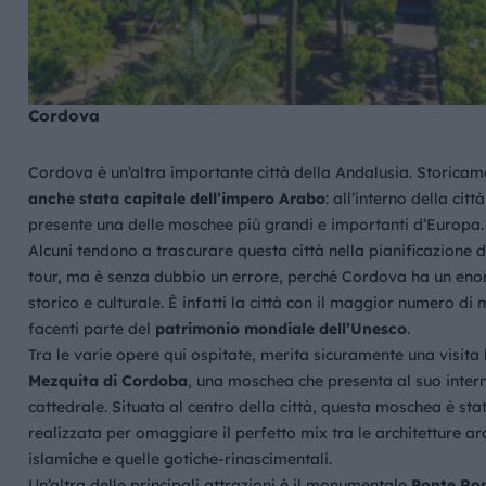
Cordova
Cordova è un’altra importante città della Andalusia. Storica
anche stata capitale dell’impero Arabo
: all’interno della città
presente una delle moschee più grandi e importanti d’Europa.
Alcuni tendono a trascurare questa città nella pianificazione d
tour, ma è senza dubbio un errore, perché Cordova ha un eno
storico e culturale. È infatti la città con il maggior numero d
facenti parte del
patrimonio mondiale dell’Unesco
.
Tra le varie opere qui ospitate, merita sicuramente una visita 
Mezquita di Cordoba
, una moschea che presenta al suo inter
cattedrale. Situata al centro della città, questa moschea è sta
realizzata per omaggiare il perfetto mix tra le architetture a
islamiche e quelle gotiche-rinascimentali.
Un’altra delle principali attrazioni è il monumentale
Ponte R