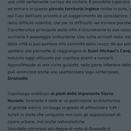
una città certamente curiosa da visitare. È possibile superare 
ed entrare in questo
piccolo territorio inglese
anche in auto, 
qui l’uso dell’auto privata è un suggerimento da considerare, 
della difficile viabilità, che per la difficoltà nel trovare parch
Caratteristica principale della città è sicuramente la sua rocc
sovrasta il paesaggio sottostante. Una volta arrivati nella
mai
della città si può puntare alla sommità della rocca: da qui par
sentiero che permette di raggiungere la
Saint Michael’s Cave
naturale oggi utilizzata per ospitare eventi e concerti.
Approfittando di una visita guidata, nella parte inferiore della
può ammirare anche uno spettacolare lago sotterraneo.
Granada
Capoluogo andaluso
ai piedi della imponente Sierra
Nevada
, Granada è sede di un patrimonio architettonico
di grande valore. Un luogo in grado di affascinare tutti i
turisti in visita che conquista non solo gli appassionati di
opere urbane, ma anche naturalistiche.
Una delle attrazioni più degne di nota di Granada è