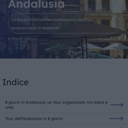
Andalusia
Cordova|Gibilterra|Granada|Malaga|Siviglia|Tour
Spagna|viaggio in Andalusia
8 Minuti lettura
Indice
8 giorni in Andalusia, un tour organizzato tra mare e
città
Tour dell’Andalusia in 8 giorni