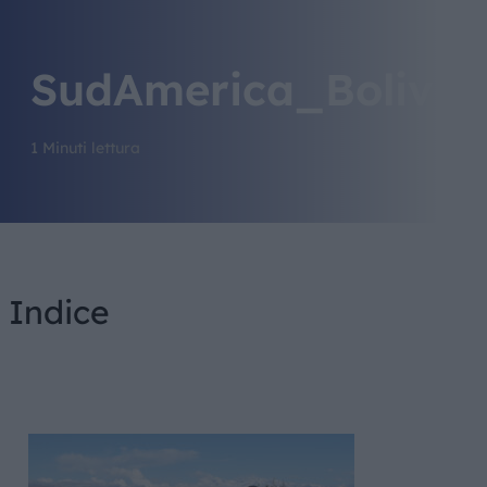
SudAmerica_Bolivia
1 Minuti lettura
Indice