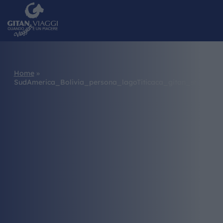
Home
»
SudAmerica_Bolivia_persona_lagoTiticaca_gitan_shg